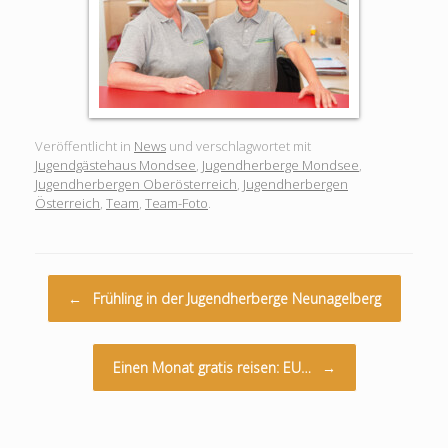
Veröffentlicht in
News
und verschlagwortet mit
Jugendgästehaus Mondsee
,
Jugendherberge Mondsee
,
Jugendherbergen Oberösterreich
,
Jugendherbergen
Österreich
,
Team
,
Team-Foto
.
Beitragsnavigation
←
Frühling in der Jugendherberge Neunagelberg
Einen Monat gratis reisen: EU…
→