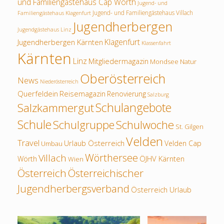
und Familiengästehaus Cap Wörth
Jugend- und
Jugend- und Familiengästehaus Villach
Familiengästehaus Klagenfurt
Jugendherbergen
Jugendgästehaus Linz
Klagenfurt
Jugendherbergen Kärnten
Klassenfahrt
Kärnten
Linz
Mitgliedermagazin
Mondsee
Natur
Oberösterreich
News
Niederösterreich
Querfeldein
Reisemagazin
Renovierung
Salzburg
Schulangebote
Salzkammergut
Schule
Schulwoche
Schulgruppe
St. Gilgen
Velden
Travel
Urlaub Österreich
Velden Cap
Umbau
Wörthersee
Villach
ÖJHV Kärnten
Wörth
Wien
Österreich
Österreichischer
Jugendherbergsverband
Österreich Urlaub