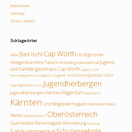
Impressum
Sitemap
Unser Leitbild
Schlagwörter
Cap Wörth
Bad Ischl
Großglockner
Aktiv
Jugend-
Heiligenblut
Hohe Tauern
Hostelling International
und Familiengästehaus Cap Wörth
Jugend- und
Jugend- und Familiengästehaus Villach
Familiengästehaus Klagenfurt
Jugendherbergen
Jugendgästehaus Linz
Klagenfurt
Jugendherbergen Kärnten
Klassenfahrt
Kärnten
Linz
Mitgliedermagazin
Mondsee
Natur
Oberösterreich
News
Niederösterreich
Querfeldein
Reisemagazin
Renovierung
Salzburg
Schulangebote
Salzkammergut