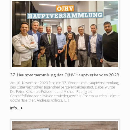
37. Hauptversammlung des ÖJHV Hauptverbandes 2023
Am 10. November 2023 fand die 37. Ordentliche Hauptversammlung
des Österreichischen Jugendherbergsverbandes statt. Dabei wurde
Dr. Peter Kaiser als Präsident und Michael Raunig als
Geschäftsführender Präsident wiedergewählt. Ebenso wurden Helmut
Gotthartsleitner, Andreas Kollross, […]
Info...