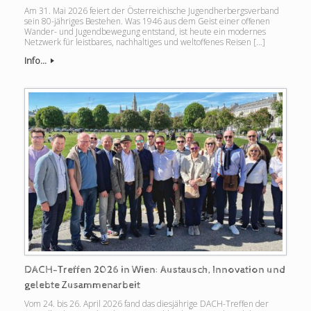
Am 31. Mai 2026 feiert der Österreichische Jugendherbergsverband
sein 80-jähriges Bestehen. Was 1946 aus dem Geist einer offenen
Wander- und Jugendbewegung entstand, ist heute ein modernes
Netzwerk für leistbares, nachhaltiges und weltoffenes Reisen […]
Info...
DACH-Treffen 2026 in Wien: Austausch, Innovation und
gelebte Zusammenarbeit
Vom 24. bis 26. April 2026 fand das diesjährige DACH-Treffen der