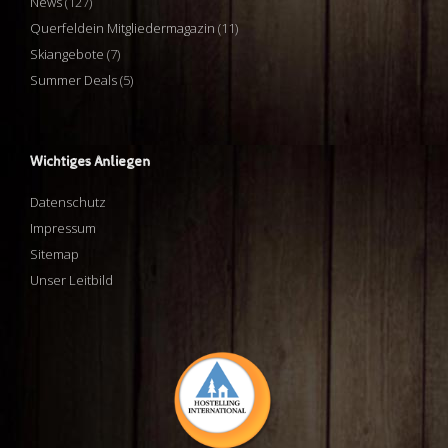
News
(127)
Querfeldein Mitgliedermagazin
(11)
Skiangebote
(7)
Summer Deals
(5)
Wichtiges Anliegen
Datenschutz
Impressum
Sitemap
Unser Leitbild