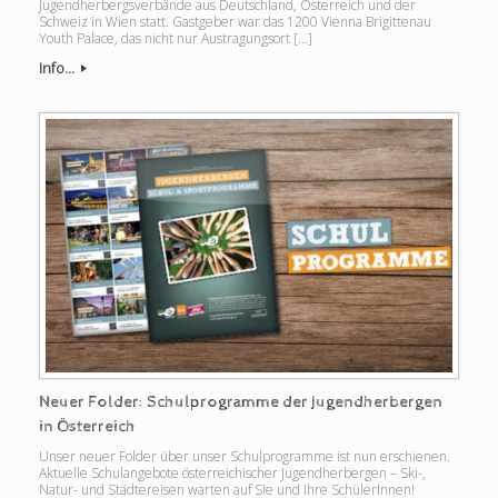
Jugendherbergsverbände aus Deutschland, Österreich und der
Schweiz in Wien statt. Gastgeber war das 1200 Vienna Brigittenau
Youth Palace, das nicht nur Austragungsort […]
Info...
Neuer Folder: Schulprogramme der Jugendherbergen
in Österreich
Unser neuer Folder über unser Schulprogramme ist nun erschienen.
Aktuelle Schulangebote österreichischer Jugendherbergen – Ski-,
Natur- und Städtereisen warten auf Sie und Ihre SchülerInnen!