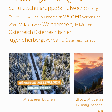
Schule
Schulwoche
Schulgruppe
St. Gilgen
Velden
Travel
Urlaub Österreich
Velden Cap
Umbau
Wörthersee
Villach
ÖJHV Kärnten
Wörth
Wien
Österreich
Österreichischer
Jugendherbergsverband
Österreich Urlaub
Mietwagen buchen
[Blog] Mit dem Zug d
Günstig, nachhaltig u
ans Ziel