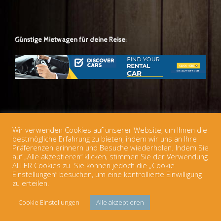
Günstige Mietwagen für deine Reise:
Günstige europäische Zugtickets für deine Reise:
Wir verwenden Cookies auf unserer Website, um Ihnen die
bestmögliche Erfahrung zu bieten, indem wir uns an Ihre
Präferenzen erinnern und Besuche wiederholen. Indem Sie
auf „Alle akzeptieren“ klicken, stimmen Sie der Verwendung
ALLER Cookies zu. Sie können jedoch die „Cookie-
Einstellungen“ besuchen, um eine kontrollierte Einwilligung
zu erteilen.
© 2026 Österreichischer Jugendherbergsverband
Datenschutz
Theme
Cookie Einstellungen
Alle akzeptieren
by
SiteOrigin