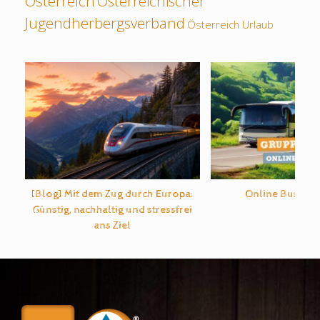
Österreich
Österreichischer
Jugendherbergsverband
Österreich Urlaub
[Blog] Mit dem Zug durch Europa:
Online Bus-An
Günstig, nachhaltig und stressfrei
ans Ziel