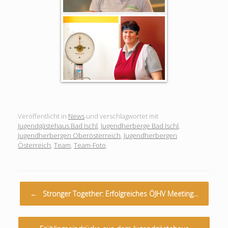
Veröffentlicht in
News
und verschlagwortet mit
Jugendgästehaus Bad Ischl
,
Jugendherberge Bad Ischl
,
Jugendherbergen Oberösterreich
,
Jugendherbergen
Österreich
,
Team
,
Team-Foto
.
Beitragsnavigation
←
Stronger Together: Erfolgreiches ÖJHV Meeting…