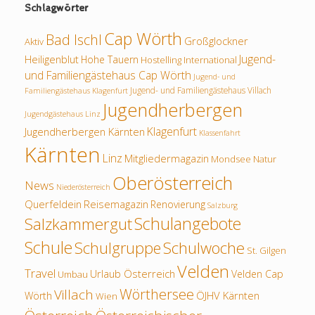
Schlagwörter
Cap Wörth
Bad Ischl
Großglockner
Aktiv
Jugend-
Heiligenblut
Hohe Tauern
Hostelling International
und Familiengästehaus Cap Wörth
Jugend- und
Jugend- und Familiengästehaus Villach
Familiengästehaus Klagenfurt
Jugendherbergen
Jugendgästehaus Linz
Klagenfurt
Jugendherbergen Kärnten
Klassenfahrt
Kärnten
Linz
Mitgliedermagazin
Mondsee
Natur
Oberösterreich
News
Niederösterreich
Querfeldein
Reisemagazin
Renovierung
Salzburg
Schulangebote
Salzkammergut
Schule
Schulwoche
Schulgruppe
St. Gilgen
Velden
Travel
Urlaub Österreich
Velden Cap
Umbau
Wörthersee
Villach
ÖJHV Kärnten
Wörth
Wien