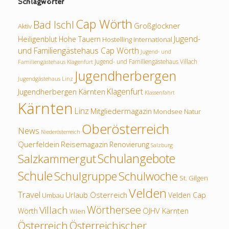
Schlagwörter
Cap Wörth
Bad Ischl
Großglockner
Aktiv
Jugend-
Heiligenblut
Hohe Tauern
Hostelling International
und Familiengästehaus Cap Wörth
Jugend- und
Jugend- und Familiengästehaus Villach
Familiengästehaus Klagenfurt
Jugendherbergen
Jugendgästehaus Linz
Klagenfurt
Jugendherbergen Kärnten
Klassenfahrt
Kärnten
Linz
Mitgliedermagazin
Mondsee
Natur
Oberösterreich
News
Niederösterreich
Querfeldein
Reisemagazin
Renovierung
Salzburg
Schulangebote
Salzkammergut
Schule
Schulwoche
Schulgruppe
St. Gilgen
Velden
Travel
Urlaub Österreich
Velden Cap
Umbau
Wörthersee
Villach
ÖJHV Kärnten
Wörth
Wien
Österreich
Österreichischer