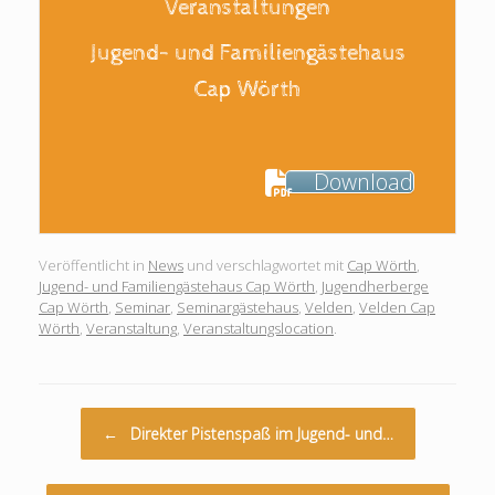
Veranstaltungen
Jugend- und Familiengästehaus
Cap Wörth
Download
Veröffentlicht in
News
und verschlagwortet mit
Cap Wörth
,
Jugend- und Familiengästehaus Cap Wörth
,
Jugendherberge
Cap Wörth
,
Seminar
,
Seminargästehaus
,
Velden
,
Velden Cap
Wörth
,
Veranstaltung
,
Veranstaltungslocation
.
Beitragsnavigation
←
Direkter Pistenspaß im Jugend- und…