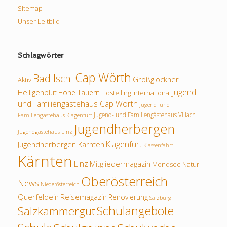
Sitemap
Unser Leitbild
Schlagwörter
Cap Wörth
Bad Ischl
Großglockner
Aktiv
Jugend-
Heiligenblut
Hohe Tauern
Hostelling International
und Familiengästehaus Cap Wörth
Jugend- und
Jugend- und Familiengästehaus Villach
Familiengästehaus Klagenfurt
Jugendherbergen
Jugendgästehaus Linz
Klagenfurt
Jugendherbergen Kärnten
Klassenfahrt
Kärnten
Linz
Mitgliedermagazin
Mondsee
Natur
Oberösterreich
News
Niederösterreich
Querfeldein
Reisemagazin
Renovierung
Salzburg
Schulangebote
Salzkammergut