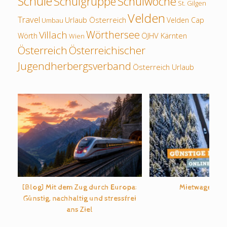
Schule
Schulwoche
Schulgruppe
St. Gilgen
Velden
Travel
Urlaub Österreich
Velden Cap
Umbau
Wörthersee
Villach
ÖJHV Kärnten
Wörth
Wien
Österreich
Österreichischer
Jugendherbergsverband
Österreich Urlaub
[Blog] Mit dem Zug durch Europa:
Mietwagen b
Günstig, nachhaltig und stressfrei
ans Ziel