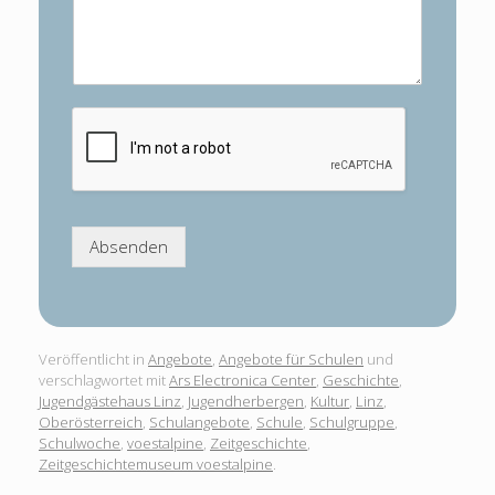
Absenden
Veröffentlicht in
Angebote
,
Angebote für Schulen
und
verschlagwortet mit
Ars Electronica Center
,
Geschichte
,
Jugendgästehaus Linz
,
Jugendherbergen
,
Kultur
,
Linz
,
Oberösterreich
,
Schulangebote
,
Schule
,
Schulgruppe
,
Schulwoche
,
voestalpine
,
Zeitgeschichte
,
Zeitgeschichtemuseum voestalpine
.