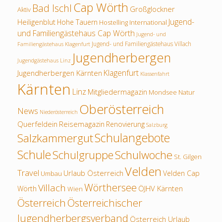
Cap Wörth
Bad Ischl
Großglockner
Aktiv
Jugend-
Heiligenblut
Hohe Tauern
Hostelling International
und Familiengästehaus Cap Wörth
Jugend- und
Jugend- und Familiengästehaus Villach
Familiengästehaus Klagenfurt
Jugendherbergen
Jugendgästehaus Linz
Klagenfurt
Jugendherbergen Kärnten
Klassenfahrt
Kärnten
Linz
Mitgliedermagazin
Mondsee
Natur
Oberösterreich
News
Niederösterreich
Querfeldein
Reisemagazin
Renovierung
Salzburg
Schulangebote
Salzkammergut
Schule
Schulwoche
Schulgruppe
St. Gilgen
Velden
Travel
Urlaub Österreich
Velden Cap
Umbau
Wörthersee
Villach
ÖJHV Kärnten
Wörth
Wien
Österreich
Österreichischer
Jugendherbergsverband
Österreich Urlaub