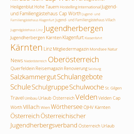
Jugend-
Heiligenblut
Hohe Tauern
Hostelling International
und Familiengästehaus Cap Wörth
Jugend- und
Jugend- und Familiengästehaus Villach
Familiengästehaus Klagenfurt
Jugendherbergen
Jugendgästehaus Linz
Klagenfurt
Jugendherbergen Kärnten
Klassenfahrt
Kärnten
Linz
Mitgliedermagazin
Mondsee
Natur
Oberösterreich
News
Niederösterreich
Querfeldein
Reisemagazin
Renovierung
Salzburg
Schulangebote
Salzkammergut
Schule
Schulwoche
Schulgruppe
St. Gilgen
Velden
Travel
Urlaub Österreich
Velden Cap
Umbau
Wörthersee
Villach
ÖJHV Kärnten
Wörth
Wien
Österreich
Österreichischer
Jugendherbergsverband
Österreich Urlaub