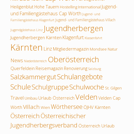
Jugend-
Heiligenblut
Hohe Tauern
Hostelling International
und Familiengästehaus Cap Wörth
Jugend- und
Jugend- und Familiengästehaus Villach
Familiengästehaus Klagenfurt
Jugendherbergen
Jugendgästehaus Linz
Klagenfurt
Jugendherbergen Kärnten
Klassenfahrt
Kärnten
Linz
Mitgliedermagazin
Mondsee
Natur
Oberösterreich
News
Niederösterreich
Querfeldein
Reisemagazin
Renovierung
Salzburg
Schulangebote
Salzkammergut
Schule
Schulwoche
Schulgruppe
St. Gilgen
Velden
Travel
Urlaub Österreich
Velden Cap
Umbau
Wörthersee
Villach
ÖJHV Kärnten
Wörth
Wien
Österreich
Österreichischer
Jugendherbergsverband
Österreich Urlaub