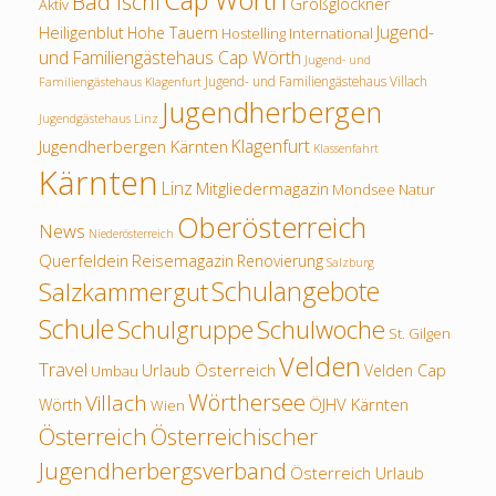
Cap Wörth
Bad Ischl
Großglockner
Aktiv
Jugend-
Heiligenblut
Hohe Tauern
Hostelling International
und Familiengästehaus Cap Wörth
Jugend- und
Jugend- und Familiengästehaus Villach
Familiengästehaus Klagenfurt
Jugendherbergen
Jugendgästehaus Linz
Klagenfurt
Jugendherbergen Kärnten
Klassenfahrt
Kärnten
Linz
Mitgliedermagazin
Mondsee
Natur
Oberösterreich
News
Niederösterreich
Querfeldein
Reisemagazin
Renovierung
Salzburg
Schulangebote
Salzkammergut
Schule
Schulwoche
Schulgruppe
St. Gilgen
Velden
Travel
Urlaub Österreich
Velden Cap
Umbau
Wörthersee
Villach
ÖJHV Kärnten
Wörth
Wien
Österreich
Österreichischer
Jugendherbergsverband
Österreich Urlaub