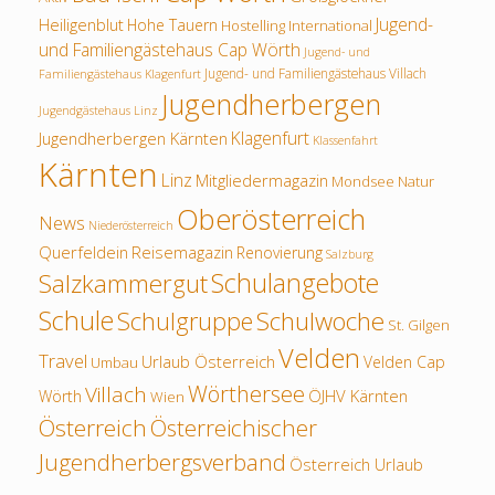
Jugend-
Heiligenblut
Hohe Tauern
Hostelling International
und Familiengästehaus Cap Wörth
Jugend- und
Jugend- und Familiengästehaus Villach
Familiengästehaus Klagenfurt
Jugendherbergen
Jugendgästehaus Linz
Klagenfurt
Jugendherbergen Kärnten
Klassenfahrt
Kärnten
Linz
Mitgliedermagazin
Mondsee
Natur
Oberösterreich
News
Niederösterreich
Querfeldein
Reisemagazin
Renovierung
Salzburg
Schulangebote
Salzkammergut
Schule
Schulwoche
Schulgruppe
St. Gilgen
Velden
Travel
Urlaub Österreich
Velden Cap
Umbau
Wörthersee
Villach
ÖJHV Kärnten
Wörth
Wien
Österreich
Österreichischer
Jugendherbergsverband
Österreich Urlaub