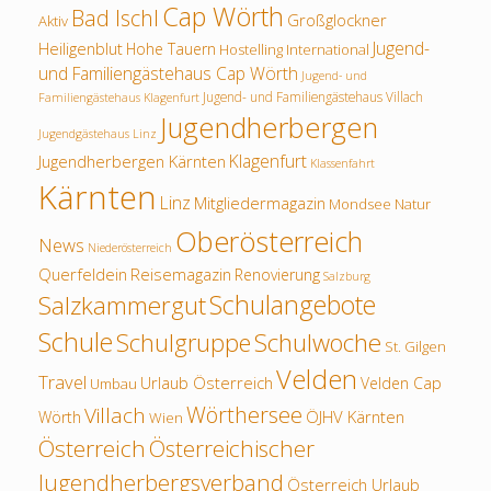
Cap Wörth
Bad Ischl
Großglockner
Aktiv
Jugend-
Heiligenblut
Hohe Tauern
Hostelling International
und Familiengästehaus Cap Wörth
Jugend- und
Jugend- und Familiengästehaus Villach
Familiengästehaus Klagenfurt
Jugendherbergen
Jugendgästehaus Linz
Klagenfurt
Jugendherbergen Kärnten
Klassenfahrt
Kärnten
Linz
Mitgliedermagazin
Mondsee
Natur
Oberösterreich
News
Niederösterreich
Querfeldein
Reisemagazin
Renovierung
Salzburg
Schulangebote
Salzkammergut
Schule
Schulwoche
Schulgruppe
St. Gilgen
Velden
Travel
Urlaub Österreich
Velden Cap
Umbau
Wörthersee
Villach
ÖJHV Kärnten
Wörth
Wien
Österreich
Österreichischer
Jugendherbergsverband
Österreich Urlaub