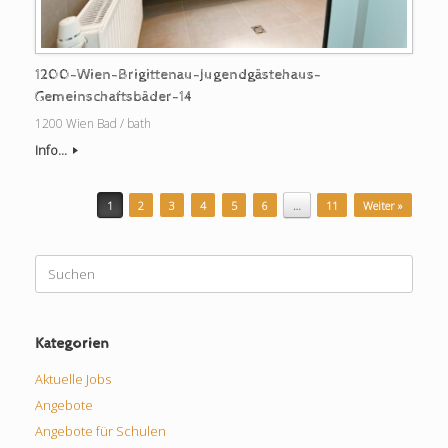
1200-Wien-Brigittenau-Jugendgästehaus-
Gemeinschaftsbäder-14
1200 Wien Bad / bath
Info...
Beitragsnavigation
1
2
3
4
5
6
…
11
Weiter »
Suchen
nach:
Kategorien
Aktuelle Jobs
Angebote
Angebote für Schulen