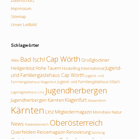
Datenschutz
Impressum
Sitemap
Unser Leitbild
Schlagwörter
Cap Wörth
Bad Ischl
Großglockner
Aktiv
Jugend-
Heiligenblut
Hohe Tauern
Hostelling International
und Familiengästehaus Cap Wörth
Jugend- und
Jugend- und Familiengästehaus Villach
Familiengästehaus Klagenfurt
Jugendherbergen
Jugendgästehaus Linz
Klagenfurt
Jugendherbergen Kärnten
Klassenfahrt
Kärnten
Linz
Mitgliedermagazin
Mondsee
Natur
Oberösterreich
News
Niederösterreich
Querfeldein
Reisemagazin
Renovierung
Salzburg