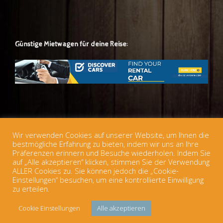
Günstige Mietwagen für deine Reise:
Günstige europäische Zugtickets für deine Reise:
Wir verwenden Cookies auf unserer Website, um Ihnen die
bestmögliche Erfahrung zu bieten, indem wir uns an Ihre
Präferenzen erinnern und Besuche wiederholen. Indem Sie
auf „Alle akzeptieren“ klicken, stimmen Sie der Verwendung
ALLER Cookies zu. Sie können jedoch die „Cookie-
Einstellungen“ besuchen, um eine kontrollierte Einwilligung
zu erteilen.
© 2026 Österreichischer Jugendherbergsverband
Datenschutz
Theme
Cookie Einstellungen
Alle akzeptieren
by
SiteOrigin