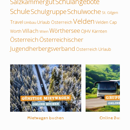
Schulangebote
Salzkammergut
Schule
Schulwoche
Schulgruppe
St. Gilgen
Velden
Travel
Urlaub Österreich
Velden Cap
Umbau
Wörthersee
Villach
ÖJHV Kärnten
Wörth
Wien
Österreich
Österreichischer
Jugendherbergsverband
Österreich Urlaub
Mietwagen buchen
Online Bus-An