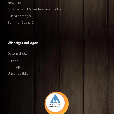
News
(127)
Querfeldein Mitgliedermagazin
(11)
Skiangebote
(7)
Summer Deals
(5)
Wichtiges Anliegen
Datenschutz
Impressum
Sitemap
Unser Leitbild