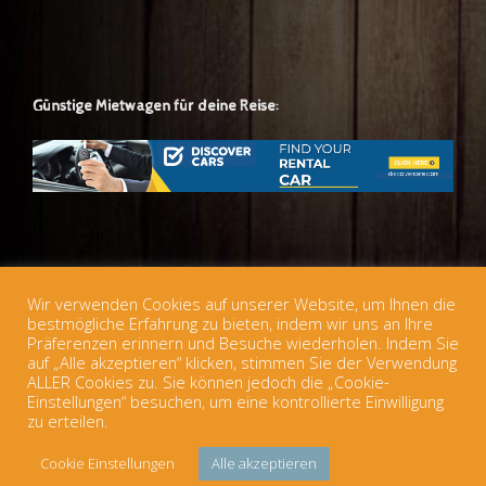
Günstige Mietwagen für deine Reise:
Günstige europäische Zugtickets für deine Reise:
Wir verwenden Cookies auf unserer Website, um Ihnen die
bestmögliche Erfahrung zu bieten, indem wir uns an Ihre
Präferenzen erinnern und Besuche wiederholen. Indem Sie
auf „Alle akzeptieren“ klicken, stimmen Sie der Verwendung
ALLER Cookies zu. Sie können jedoch die „Cookie-
Einstellungen“ besuchen, um eine kontrollierte Einwilligung
zu erteilen.
© 2026 Österreichischer Jugendherbergsverband
Datenschutz
Theme
Cookie Einstellungen
Alle akzeptieren
by
SiteOrigin