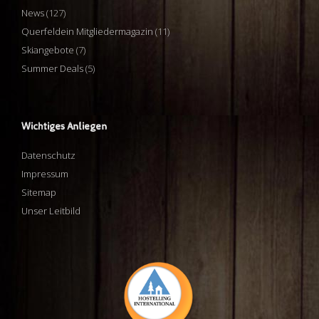
News
(127)
Querfeldein Mitgliedermagazin
(11)
Skiangebote
(7)
Summer Deals
(5)
Wichtiges Anliegen
Datenschutz
Impressum
Sitemap
Unser Leitbild